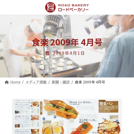
コ
ナ
ン
ビ
テ
ゲ
ン
ー
ツ
シ
へ
ョ
ス
ン
食楽 2009年 4月号
キ
に
ッ
移
2009年4月1日
プ
動
Home
メディア掲載
新聞・雑誌
食楽 2009年 4月号