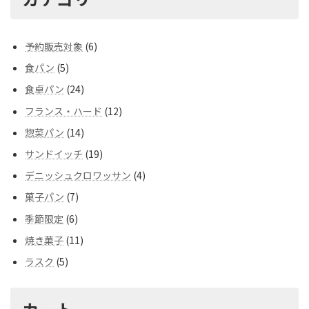
6
予約販売対象
6
個
5
食パン
5
の
個
商
24
食卓パン
24
の
品
個
商
12
フランス・ハード
12
の
品
個
商
14
惣菜パン
14
の
品
個
商
19
サンドイッチ
19
の
品
個
商
4
デニッシュクロワッサン
4
の
品
個
商
7
菓子パン
7
の
品
個
商
6
季節限定
6
の
品
個
商
11
焼き菓子
11
の
品
個
商
5
ラスク
5
の
品
個
商
の
品
商