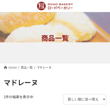
コ
ナ
ン
ビ
テ
ゲ
ン
ー
ツ
シ
へ
ョ
ス
ン
商品一覧
キ
に
ッ
移
プ
動
Home
商品一覧
マドレーヌ
マドレーヌ
1件の結果を表示中