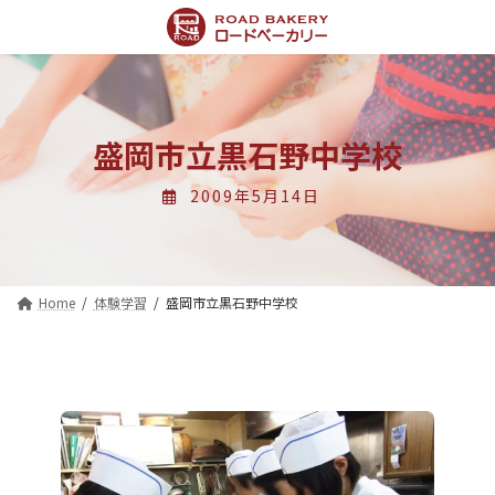
コ
ナ
ン
ビ
テ
ゲ
ン
ー
ツ
シ
へ
ョ
ス
ン
盛岡市立黒石野中学校
キ
に
ッ
移
2009年5月14日
プ
動
Home
体験学習
盛岡市立黒石野中学校